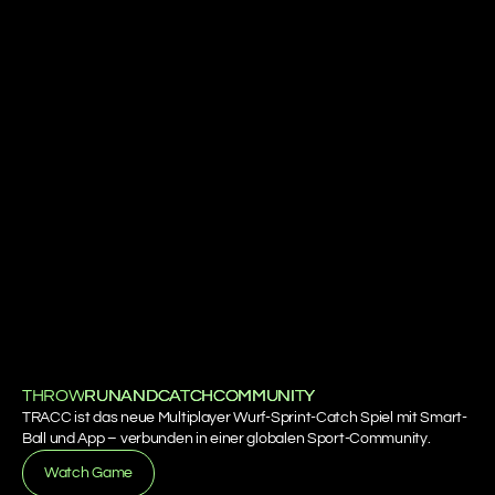
THROW
RUN
RUN
AND
AND
CATCH
CATCH
COMMUNITY
COMMUNITY
TRACC ist das neue Multiplayer Wurf‑Sprint‑Catch Spiel mit Smart-
Ball und App – verbunden in einer globalen Sport-Community.
Watch Game